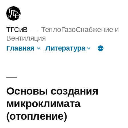
Перейти
к
содержимому
ТГСиВ
ТеплоГазоСнабжение и
Вентиляция
Главная
Литература
Основы создания
микроклимата
(отопление)