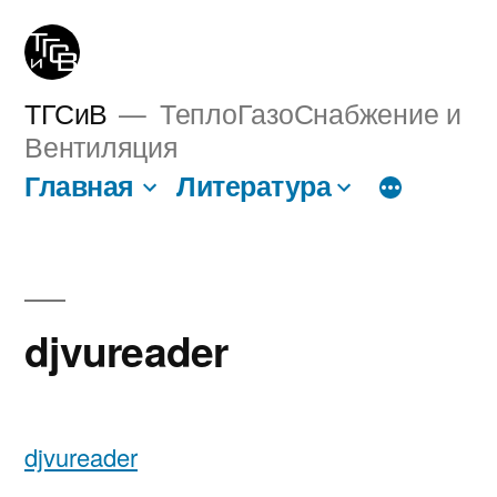
Перейти
к
содержимому
ТГСиВ
ТеплоГазоСнабжение и
Вентиляция
Главная
Литература
djvureader
djvureader